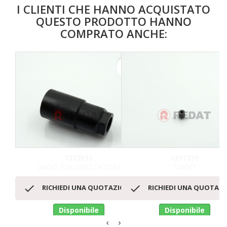
I CLIENTI CHE HANNO ACQUISTATO
QUESTO PRODOTTO HANNO
COMPRATO ANCHE:
favorite_border
1212532
1211270
DADO POLVERIZZATORE
DADO


RICHIEDI UNA QUOTAZIONE
RICHIEDI UNA QUOTAZ
Disponibile
Disponibile