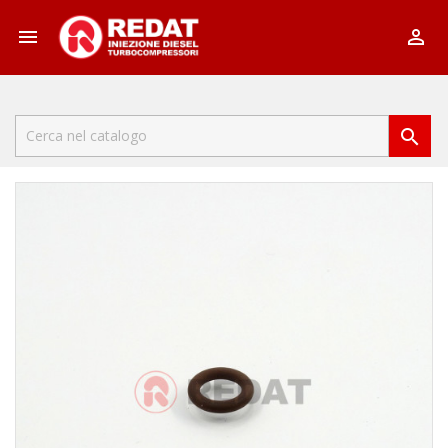


