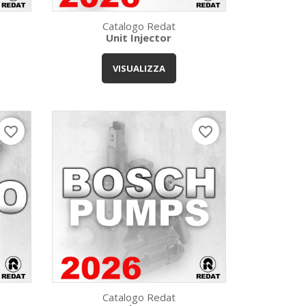
Catalogo Redat
Unit Injector
Anteprima

VISUALIZZA
favorite_border
favorite_border
Catalogo Redat