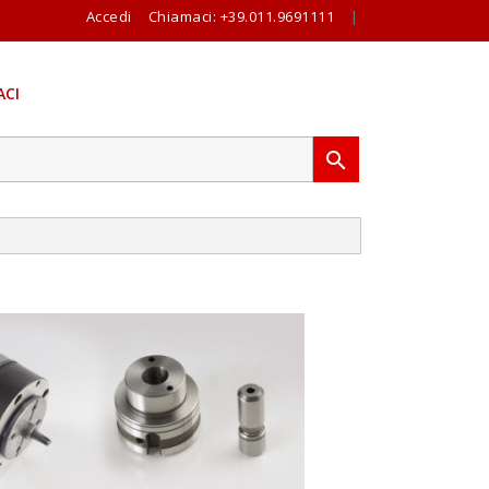
Accedi
Chiamaci:
+39.011.9691111
|
CI
