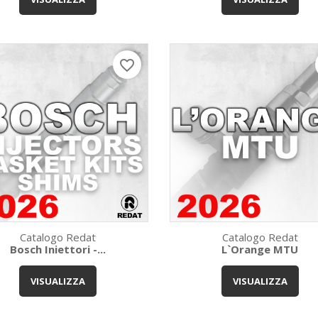
favorite_border
Catalogo Redat
Catalogo Redat
Bosch Iniettori -...
L`Orange MTU
Anteprima
Anteprima


VISUALIZZA
VISUALIZZA