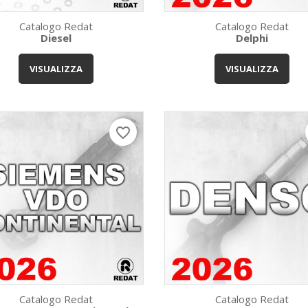
Catalogo Redat
Catalogo Redat
Diesel
Delphi
Anteprima
Anteprima


VISUALIZZA
VISUALIZZA
favorite_border
Catalogo Redat
Catalogo Redat