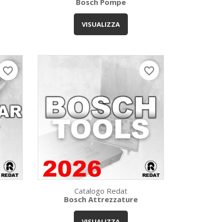
Bosch Pompe
Anteprima

VISUALIZZA
favorite_border
favorite_border
Catalogo Redat
Bosch Attrezzature
Anteprima

VISUALIZZA