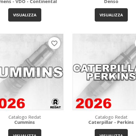
mens - VDO - Continental
Denso
Anteprima
Anteprima


VISUALIZZA
VISUALIZZA
favorite_border
Catalogo Redat
Catalogo Redat
Cummins
Caterpillar - Perkins
Anteprima
Anteprima


VISUALIZZA
VISUALIZZA