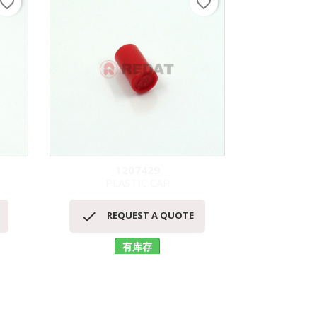
avorite_border
favorite_border
1207429
JL
PLASTIC CAP
DEN
快速查看



REQUEST A QUOTE
RE
有库存
No