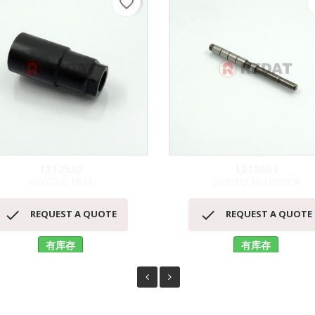
favorite_border
f
1212532
1212601
NOZZLE NUT
DENSO PLUNGER
快速查看
快速查看




REQUEST A QUOTE
REQUEST A QUOTE
有库存
有库存