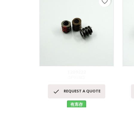
favorite_border
1209222
SPRING
快速查看


REQUEST A QUOTE
有库存