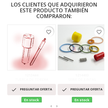
LOS CLIENTES QUE ADQUIRIERON
ESTE PRODUCTO TAMBIÉN
COMPRARON:
favorite_border
favorite_border
1213444
1214403
TUERCA DE TOBERA
SERIE DE JUNTAS


PREGUNTAR OFERTA
PREGUNTAR OFERTA
En stock
En stock