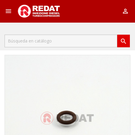


