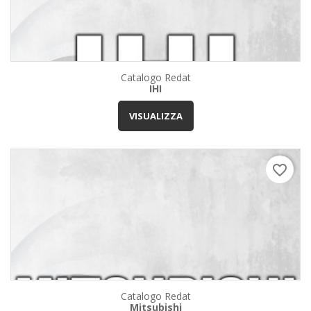
Catalogo Redat
IHI
VISUALIZZA
favorite_border
Catalogo Redat
Mitsubishi