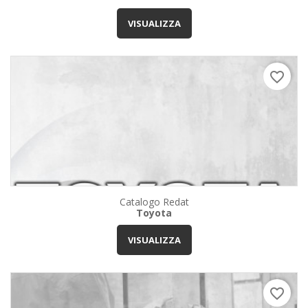
VISUALIZZA
favorite_border
Catalogo Redat
Toyota
VISUALIZZA
favorite_border