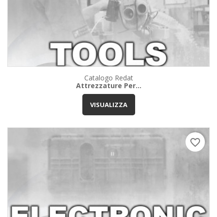
Catalogo Redat
Attrezzature Per...
VISUALIZZA
favorite_border