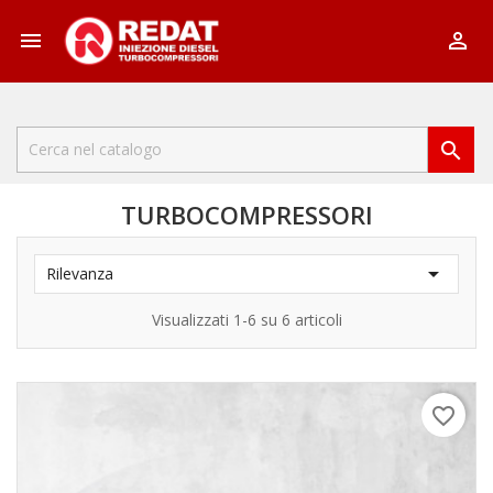



TURBOCOMPRESSORI

Rilevanza
Visualizzati 1-6 su 6 articoli
favorite_border