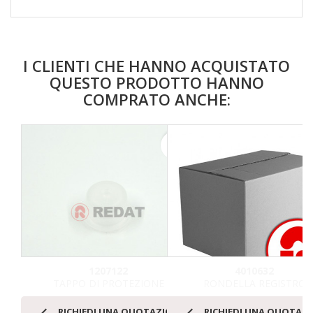
I CLIENTI CHE HANNO ACQUISTATO
QUESTO PRODOTTO HANNO
COMPRATO ANCHE:
favorite_border
1207122
4010632
TAPPO DI PROTEZIONE
RONDELLA REGISTRO


RICHIEDI UNA QUOTAZIONE
RICHIEDI UNA QUOTAZ