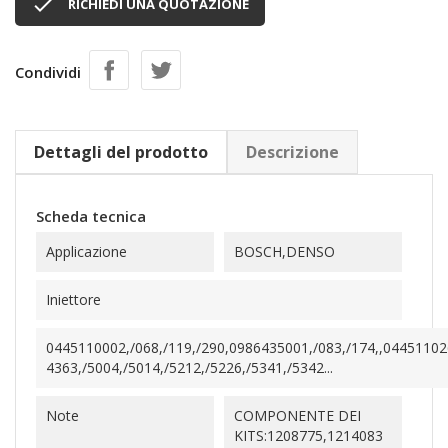

RICHIEDI UNA QUOTAZIONE
Condividi
Dettagli del prodotto
Descrizione
Scheda tecnica
Applicazione
BOSCH,DENSO
Iniettore
0445110002,/068,/119,/290,0986435001,/083,/174,,0445110
4363,/5004,/5014,/5212,/5226,/5341,/5342...
Note
COMPONENTE DEI
KITS:1208775,1214083