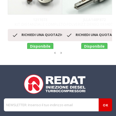
1211073
JLLA148P872
KIT DISTANZIALE COMPLETO
POLVERIZZ.DENSO 093400-8


RICHIEDI UNA QUOTAZIONE
RICHIEDI UNA QUOTAZ
Disponibile
Disponibile