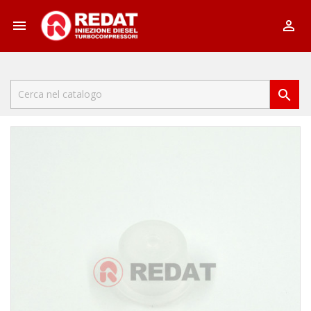


