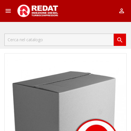


