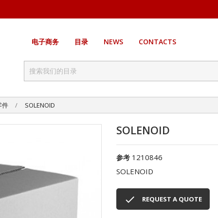
电子商务
目录
NEWS
CONTACTS
零件
SOLENOID
SOLENOID
1210846
参考
SOLENOID

REQUEST A QUOTE