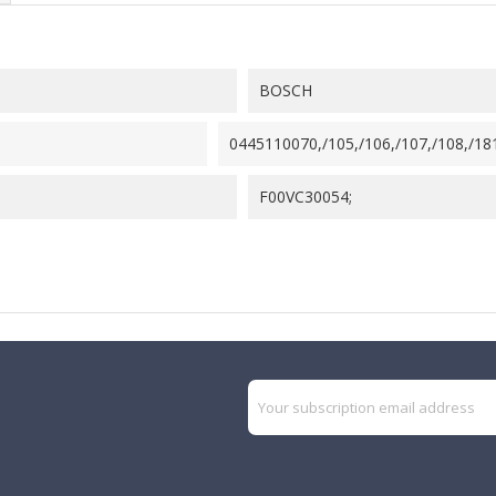
BOSCH
0445110070,/105,/106,/107,/108,/18
F00VC30054;