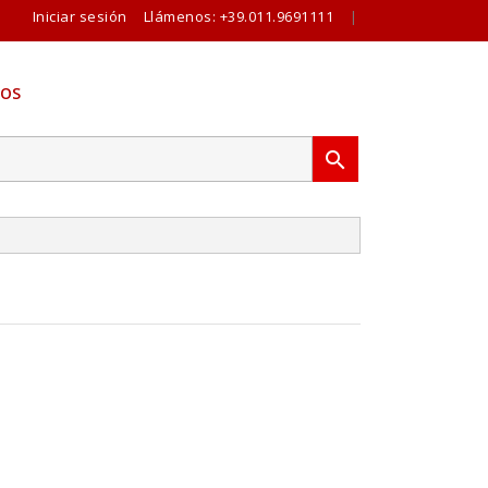
Iniciar sesión
Llámenos:
+39.011.9691111
|
OS
