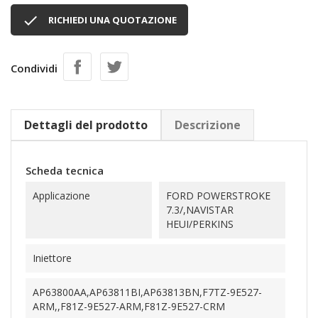

RICHIEDI UNA QUOTAZIONE
Condividi
Dettagli del prodotto
Descrizione
Scheda tecnica
Applicazione
FORD POWERSTROKE
7.3/,NAVISTAR
HEUI/PERKINS
Iniettore
AP63800AA,AP63811BI,AP63813BN,F7TZ-9E527-
ARM,,F81Z-9E527-ARM,F81Z-9E527-CRM