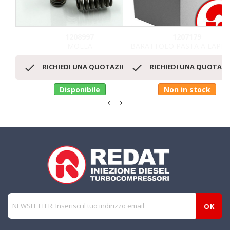
1208997
1207179
MOLLA
BARATTOLO PASTA A LAPPAR


RICHIEDI UNA QUOTAZIONE
RICHIEDI UNA QUOTAZ
Disponibile
Non in stock