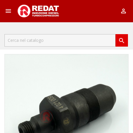


