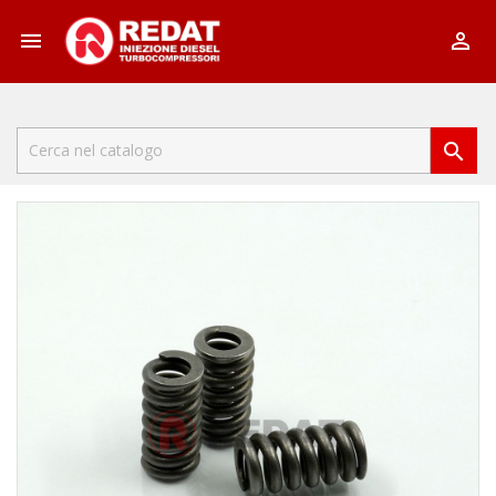


