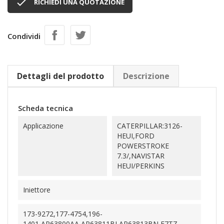

RICHIEDI UNA QUOTAZIONE
Condividi
Dettagli del prodotto
Descrizione
Scheda tecnica
Applicazione
CATERPILLAR:3126-
HEUI,FORD
POWERSTROKE
7.3/,NAVISTAR
HEUI/PERKINS
Iniettore
173-9272,177-4754,196-
1401,AP63800AA,AP63811BI,AP63813BN,F7TZ-