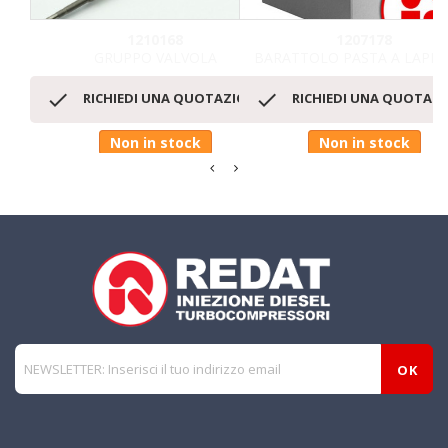
1210168
1207178
GRUPPO VALVOLA
BARATTOLO PASTA A LAPPAR


RICHIEDI UNA QUOTAZIONE
RICHIEDI UNA QUOTAZ
Non in stock
Non in stock