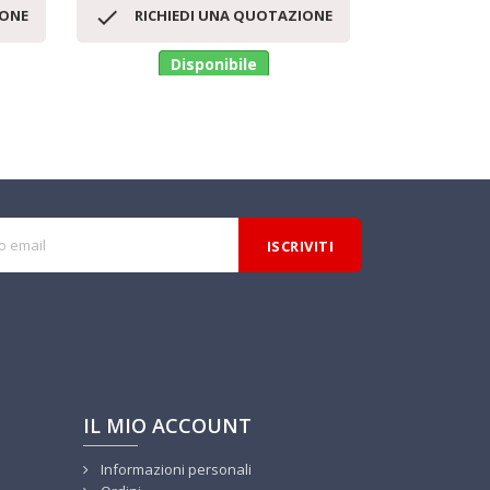
Anteprima




IONE
RICHIEDI UNA QUOTAZIONE
RICHI
Disponibile
Di
IL MIO ACCOUNT
Informazioni personali