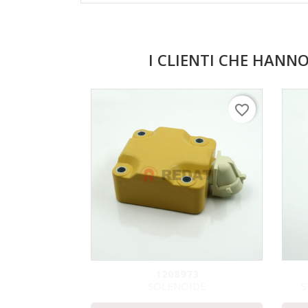
I CLIENTI CHE HAN
favorite_border
1208973
SOLENOIDE
S