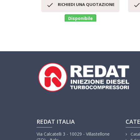
Anteprima


RICHIEDI UNA QUOTAZIONE
Disponibile
REDAT ITALIA
CATE
Via Calcatelli 3 - 10029 - Villastellone
Cata
(TO) - Italy