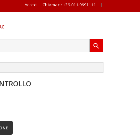
Accedi
Chiamaci:
+39.011.9691111
|
CI

ONTROLLO
IONE