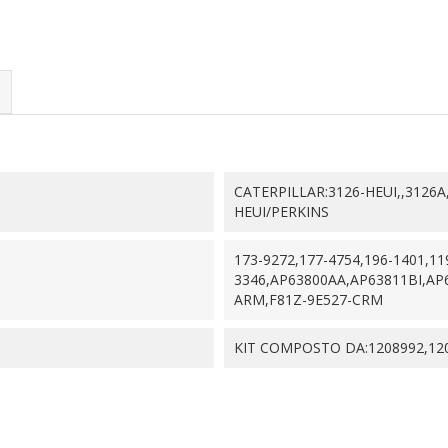
CATERPILLAR:3126-HEUI,,3126
HEUI/PERKINS
173-9272,177-4754,196-1401,11
3346,AP63800AA,AP63811BI,AP
ARM,F81Z-9E527-CRM
KIT COMPOSTO DA:1208992,120