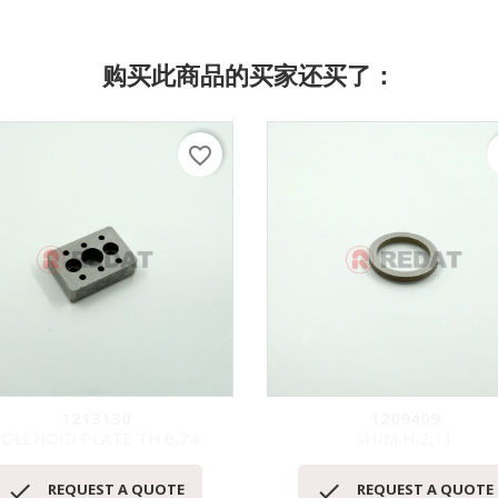
购买此商品的买家还买了：
favorite_border
f
1213130
1209409
SOLENOID PLATE TH.6,74
SHIM H.2,11
快速查看
快速查看




REQUEST A QUOTE
REQUEST A QUOTE