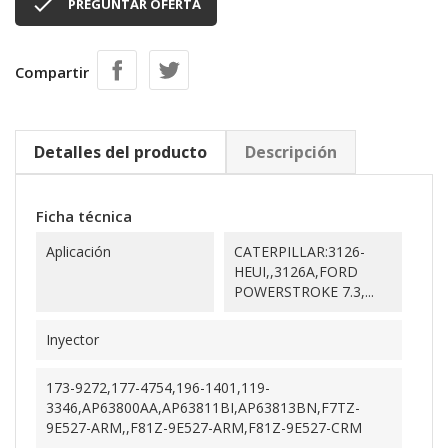

PREGUNTAR OFERTA
Compartir
Detalles del producto
Descripción
Ficha técnica
Aplicación
CATERPILLAR:3126-
HEUI,,3126A,FORD
POWERSTROKE 7.3,...
Inyector
173-9272,177-4754,196-1401,119-
3346,AP63800AA,AP63811BI,AP63813BN,F7TZ-
9E527-ARM,,F81Z-9E527-ARM,F81Z-9E527-CRM