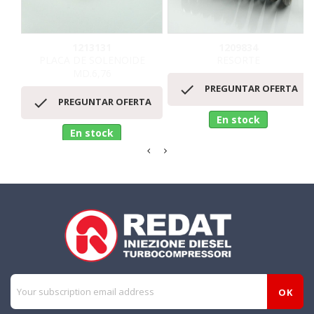
1213131
1209834
PLACA DE SOLENOIDE
RESORTE
MD.6,76

PREGUNTAR OFERTA

PREGUNTAR OFERTA
En stock
En stock