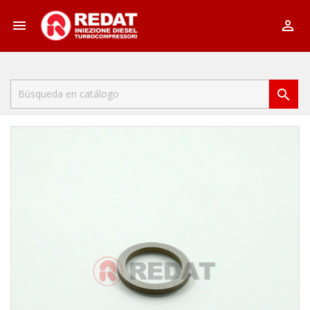


