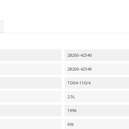
28200-42540
28200-42540
TD04-11G/4
2.5L
1996
KW