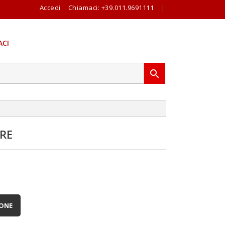
Accedi
Chiamaci:
+39.011.9691111
|
CI

RE
IONE