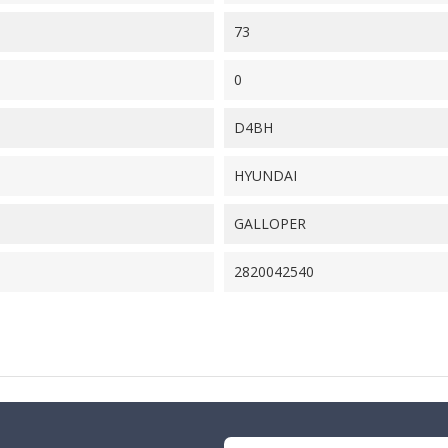
73
0
D4BH
HYUNDAI
GALLOPER
2820042540