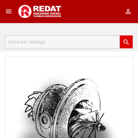


