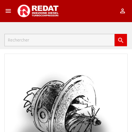


