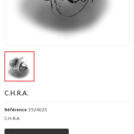
C.H.R.A.
3524025
Référence
C.H.R.A.