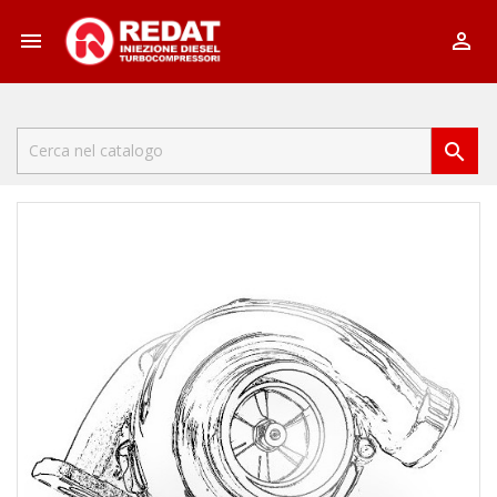


