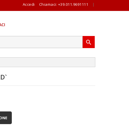
Accedi
Chiamaci:
+39.011.9691111
|
CI

D`
IONE