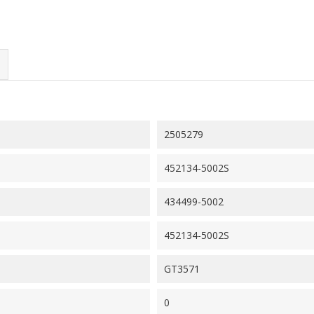
2505279
452134-5002S
434499-5002
452134-5002S
GT3571
0