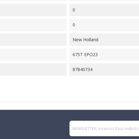
0
0
New Holland
675T EPO23
87840734