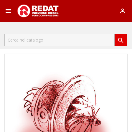


