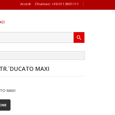
Accedi
Chiamaci:
+39.011.9691111
|
CI

TR.`DUCATO MAXI
TO MAXI
IONE