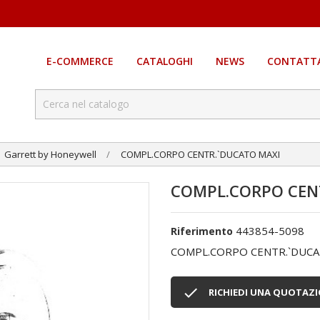
E-COMMERCE
CATALOGHI
NEWS
CONTATTA
Garrett by Honeywell
COMPL.CORPO CENTR.`DUCATO MAXI
COMPL.CORPO CEN
443854-5098
Riferimento
COMPL.CORPO CENTR.`DUCA

RICHIEDI UNA QUOTAZ