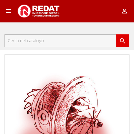


