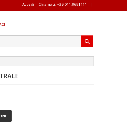
Accedi
Chiamaci:
+39.011.9691111
|
CI

TRALE
IONE