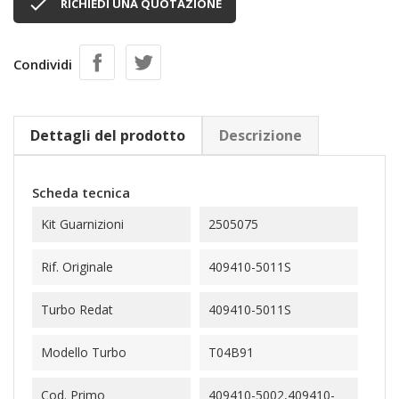

RICHIEDI UNA QUOTAZIONE
Condividi
Dettagli del prodotto
Descrizione
Scheda tecnica
Kit Guarnizioni
2505075
Rif. Originale
409410-5011S
Turbo Redat
409410-5011S
Modello Turbo
T04B91
Cod. Primo
409410-5002,409410-