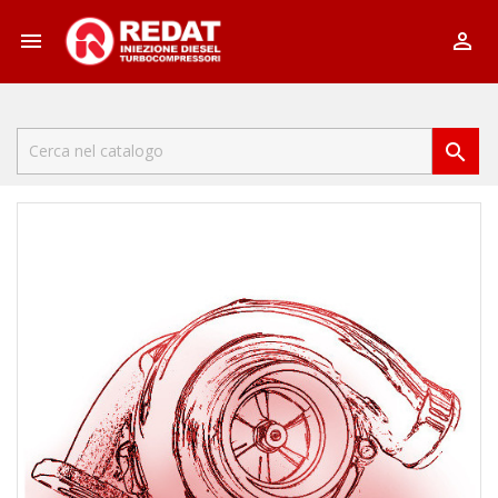


