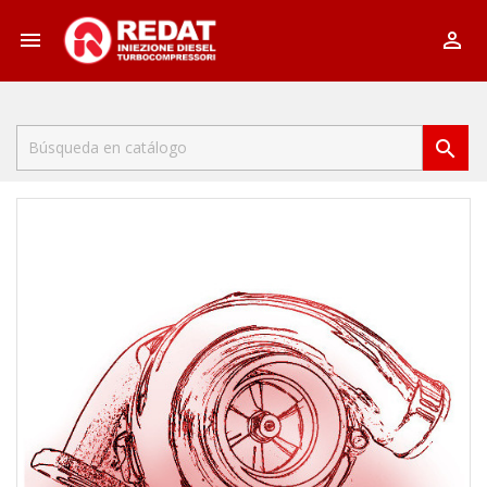


