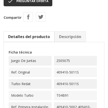

PREGUNTAR OFERTA
Compartir
Detalles del producto
Descripción
Ficha técnica
Juego De Juntas
2505075
Ref. Original
409410-5011S
Turbo Redat
409410-5011S
Modelo Turbo
T04B91
Ref. Primera Instalaciòn
409410-5002,409410-