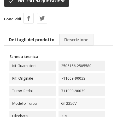

RICHIEDI UNA QUOTAZIONE
Condividi
Dettagli del prodotto
Descrizione
Scheda tecnica
Kit Guarnizioni
2505156,2505580
Rif. Originale
711009-9003S
Turbo Redat
711009-9003S
Modello Turbo
GT2256V
Cilindrata
2.7L