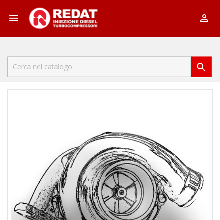


