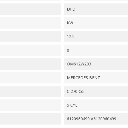
DI D
KW
125
0
OM612W203
MERCEDES BENZ
C 270 Cdi
5 CYL
6120960499,A6120960499