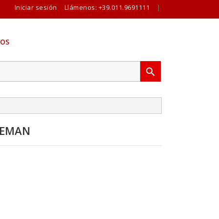
Iniciar sesión
Llámenos:
+39.011.9691111
|
OS

REMAN