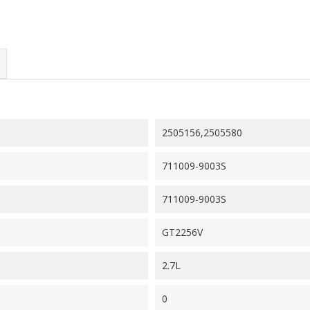
2505156,2505580
711009-9003S
711009-9003S
GT2256V
2.7L
0