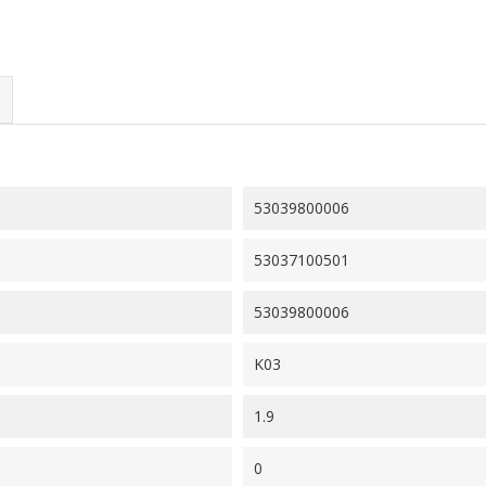
53039800006
53037100501
53039800006
K03
1.9
0