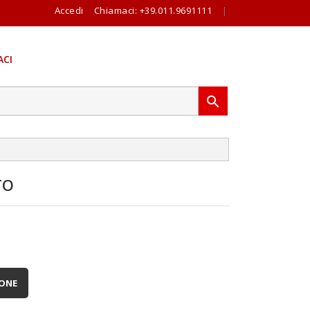
Accedi
Chiamaci:
+39.011.9691111
|
CI

TO
IONE