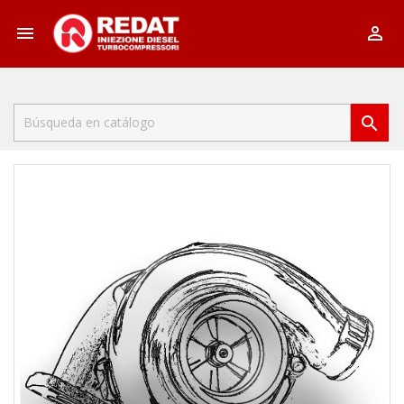


