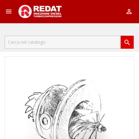


