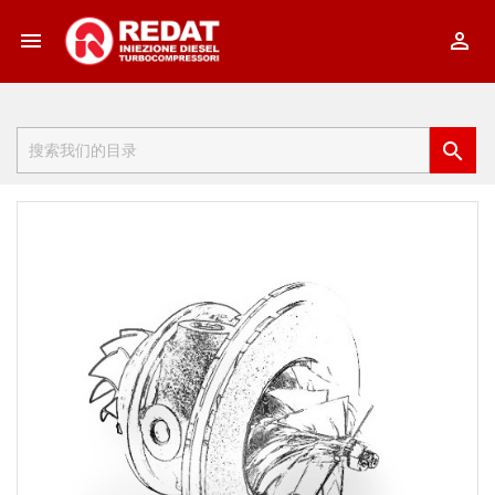


