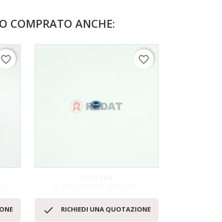
NO COMPRATO ANCHE:
favorite_border
favorite_border
1211604
 C7
O-RING VITON AZZURRO
O-RIN
Anteprima




IONE
RICHIEDI UNA QUOTAZIONE
RICHI