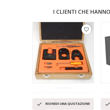
I CLIENTI CHE HAN
favorite_border
4010956
CASSETTA ATTREZZI CUMMINS ISX
SP
Anteprima


RICHIEDI UNA QUOTAZIONE