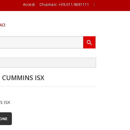
Accedi
Chiamaci:
+39.011.9691111
|
CI

I CUMMINS ISX
S ISX
IONE