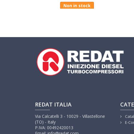
Non in stock
REDAT ITALIA
CATE
Via Calcatelli 3 - 10029 - Villastellone
Cata
(TO) - Italy
E-Co
P.IVA: 00492420013
Email: info@redat.com