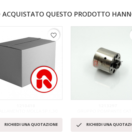
NO ACQUISTATO QUESTO PRODOTTO HAN
favorite_border
1210418
1213297
ALLAMENTO MOLLA SP.1,30
GRUPPO POMPANTE CAT
Anteprima
Anteprima




RICHIEDI UNA QUOTAZIONE
RICHIEDI UNA QUOTAZ