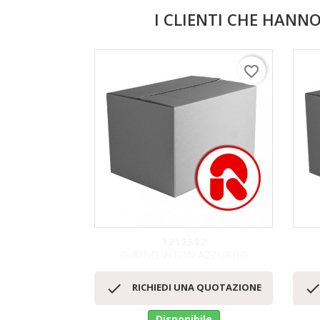
I CLIENTI CHE HAN
favorite_border
1212582
O-RING VITON AZZURRO
Anteprima


RICHIEDI UNA QUOTAZIONE
Disponibile