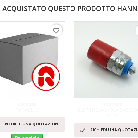
NO ACQUISTATO QUESTO PRODOTTO HAN
favorite_border
1206538
1207802
PARAOLIO
ELETTROVALVOLA 24V.096
0080
Anteprima
Anteprima



RICHIEDI UNA QUOTAZIONE

RICHIEDI UNA QUOTAZ
Disponibile