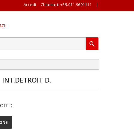
Accedi
Chiamaci:
+39.011.9691111
|
CI

 INT.DETROIT D.
OIT D.
IONE