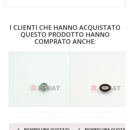
I CLIENTI CHE HANNO ACQUISTATO
QUESTO PRODOTTO HANNO
COMPRATO ANCHE:
favorite_border
1204189
1203648
RONDELLA X RACCORDO DA 12
O-RING VITON MARRON


RICHIEDI UNA QUOTAZIONE
RICHIEDI UNA QUOTAZ