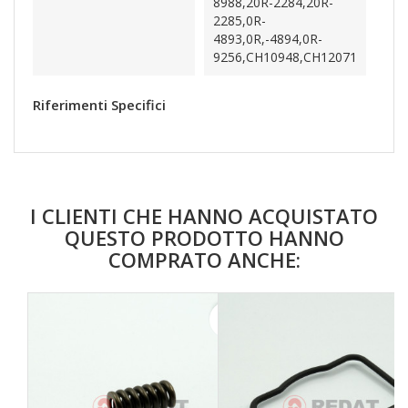
8988,20R-2284,20R-
2285,0R-
4893,0R,-4894,0R-
9256,CH10948,CH12071
Riferimenti Specifici
I CLIENTI CHE HANNO ACQUISTATO
QUESTO PRODOTTO HANNO
COMPRATO ANCHE:
favorite_border