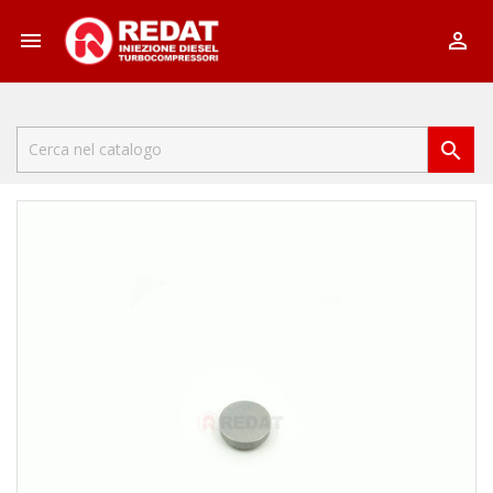


