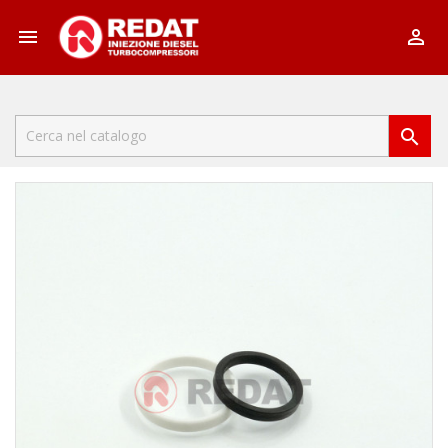


