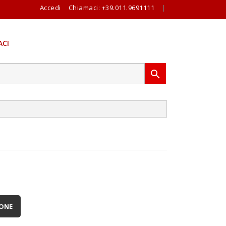
Accedi
Chiamaci:
+39.011.9691111
|
CI

IONE