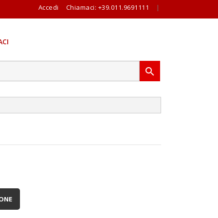
Accedi
Chiamaci:
+39.011.9691111
|
CI

IONE