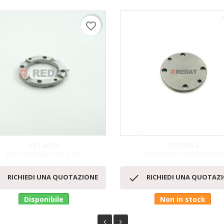
favorite_border
1214080
1209852
DISTANZIALE SP.2,99
COPERCHIO SOLENOID
Anteprima
Anteprima




RICHIEDI UNA QUOTAZIONE
RICHIEDI UNA QUOTAZ
Disponibile
Non in stock