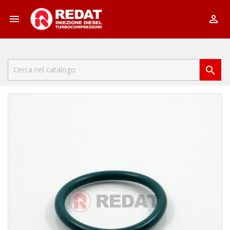


