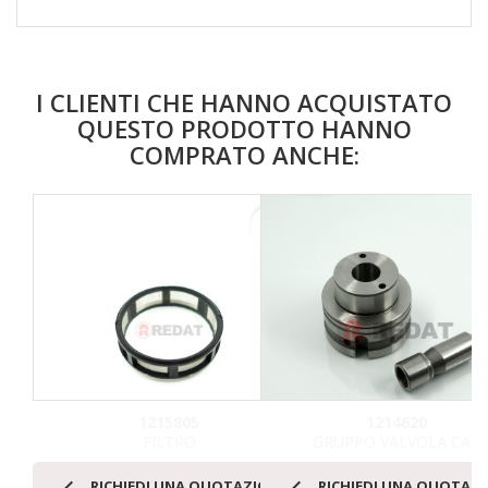
I CLIENTI CHE HANNO ACQUISTATO
QUESTO PRODOTTO HANNO
COMPRATO ANCHE:
favorite_border
1215805
1214620
FILTRO
GRUPPO VALVOLA CAT


RICHIEDI UNA QUOTAZIONE
RICHIEDI UNA QUOTAZ