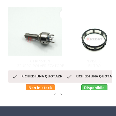
favorite_border
CTRF9519N
1215805
GRUPPO POLVERIZZATORE
FILTRO


RICHIEDI UNA QUOTAZIONE
RICHIEDI UNA QUOTAZ
Non in stock
Disponibile