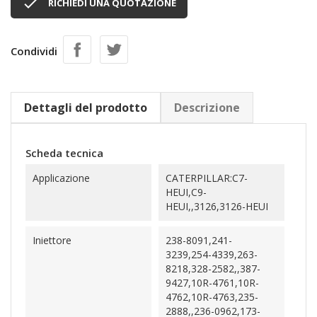

RICHIEDI UNA QUOTAZIONE
Condividi
Dettagli del prodotto
Descrizione
Scheda tecnica
Applicazione
CATERPILLAR:C7-
HEUI,C9-
HEUI,,3126,3126-HEUI
Iniettore
238-8091,241-
3239,254-4339,263-
8218,328-2582,,387-
9427,10R-4761,10R-
4762,10R-4763,235-
2888,,236-0962,173-