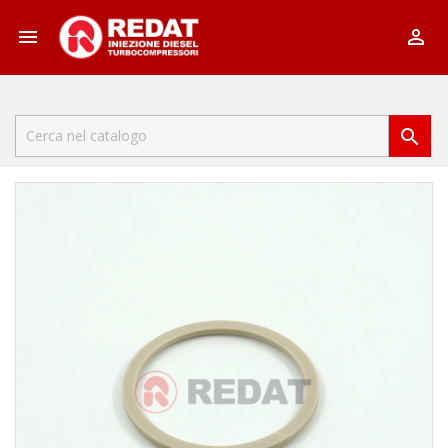


