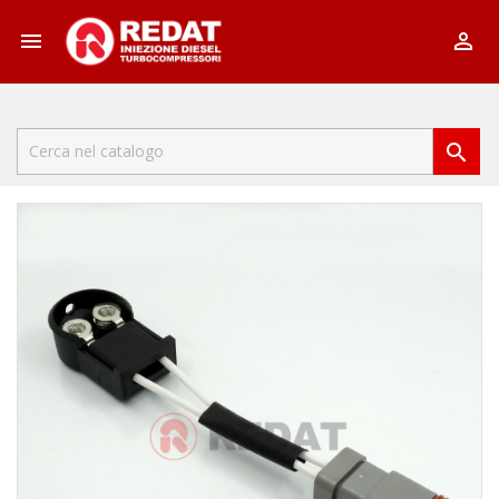


