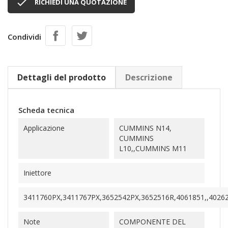

RICHIEDI UNA QUOTAZIONE
Condividi
Dettagli del prodotto
Descrizione
Scheda tecnica
Applicazione
CUMMINS N14,
CUMMINS
L10,,CUMMINS M11
Iniettore
3411760PX,3411767PX,3652542PX,3652516R,4061851,,4026
Note
COMPONENTE DEL