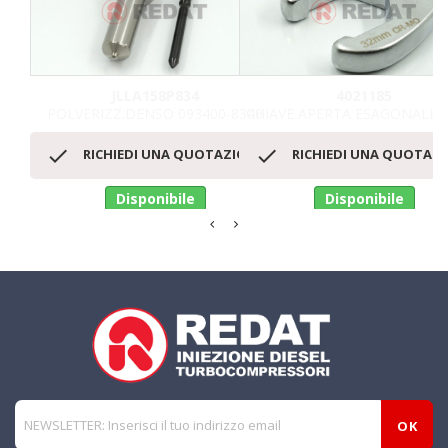
JLLA158P834
4021185
POLVERIZZ.DENSO 093400-8340
CHIAVE APERTA ESAGONALE


RICHIEDI UNA QUOTAZIONE
RICHIEDI UNA QUOTAZ
Disponibile
Disponibile