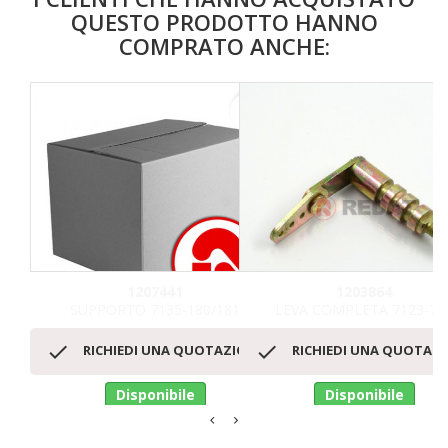
QUESTO PRODOTTO HANNO
COMPRATO ANCHE:
favorite_border
1207441
1203864
SUPPORTO 7135-180/181
LEVA COMPLETA 7123-77


RICHIEDI UNA QUOTAZIONE
RICHIEDI UNA QUOTAZ
Disponibile
Disponibile