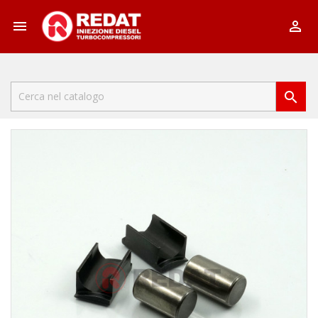


