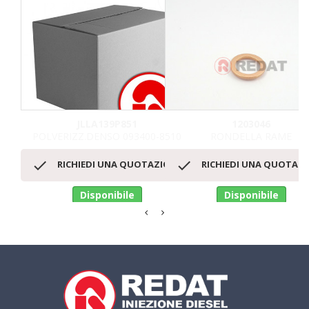
favorite_border
JLLA139P851
1203046
POLVERIZZ.DENSO 093400-8510
RONDELLA RAME


RICHIEDI UNA QUOTAZIONE
RICHIEDI UNA QUOTAZ
Disponibile
Disponibile