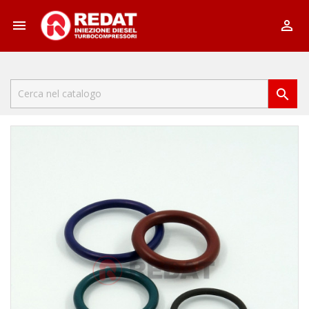


