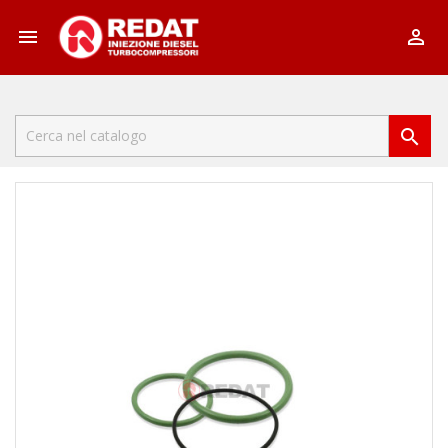


