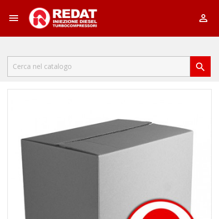


