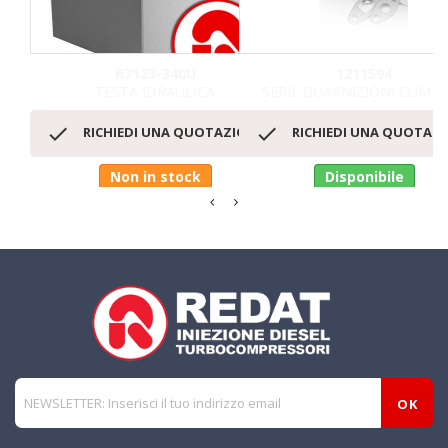
R7123-340U
1211594
TESTA IDRAULICA
SERIE GUARNIZIONI CUMM


RICHIEDI UNA QUOTAZIONE
RICHIEDI UNA QUOTAZ
Non in stock
Disponibile