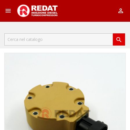


