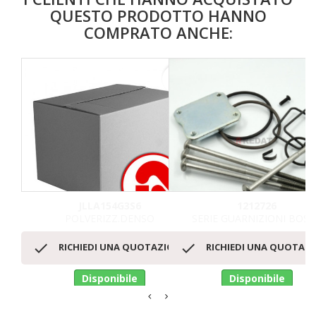
QUESTO PRODOTTO HANNO
COMPRATO ANCHE:
favorite_border
JLLA154G3S6
1212726
POLVERIZZ.DENSO
SERIE GUARNIZIONI BOS


RICHIEDI UNA QUOTAZIONE
RICHIEDI UNA QUOTAZ
Disponibile
Disponibile