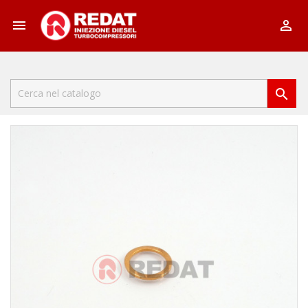


