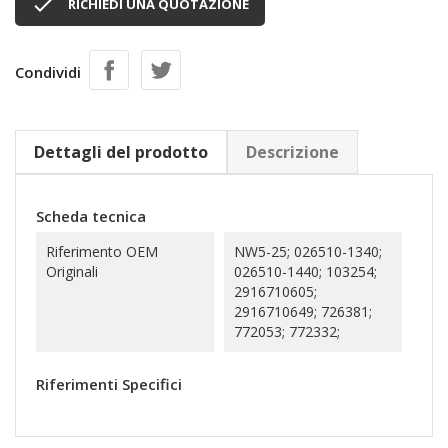

RICHIEDI UNA QUOTAZIONE
Condividi
Dettagli del prodotto
Descrizione
Scheda tecnica
Riferimento OEM
NW5-25; 026510-1340;
Originali
026510-1440; 103254;
2916710605;
2916710649; 726381;
772053; 772332;
Riferimenti Specifici