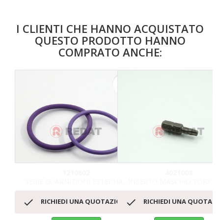
I CLIENTI CHE HANNO ACQUISTATO
QUESTO PRODOTTO HANNO
COMPRATO ANCHE:
favorite_border
1210602
4021008
SERIE GUARNIZIONI ESTERNA...
INSERTO MASCHIO TORX T


RICHIEDI UNA QUOTAZIONE
RICHIEDI UNA QUOTAZ