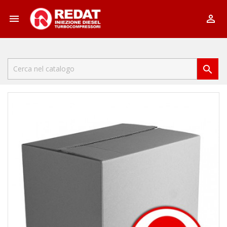


