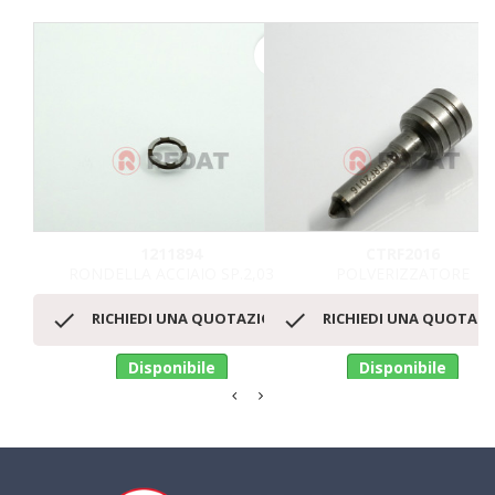
favorite_border
1211894
CTRF2016
RONDELLA ACCIAIO SP.2,03
POLVERIZZATORE


RICHIEDI UNA QUOTAZIONE
RICHIEDI UNA QUOTAZ
Disponibile
Disponibile