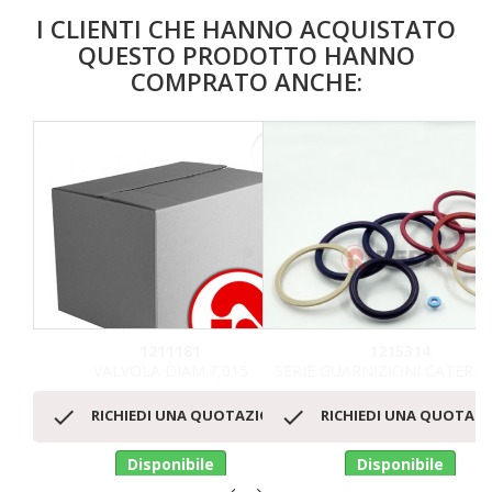
I CLIENTI CHE HANNO ACQUISTATO
QUESTO PRODOTTO HANNO
COMPRATO ANCHE:
favorite_border
1211181
1215314
VALVOLA DIAM.7,015
SERIE GUARNIZIONI CATERPI


RICHIEDI UNA QUOTAZIONE
RICHIEDI UNA QUOTAZ
Disponibile
Disponibile