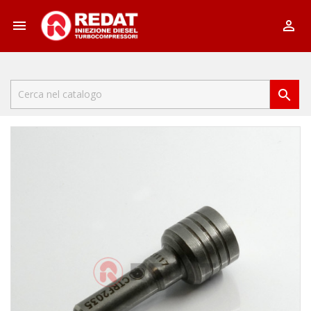


